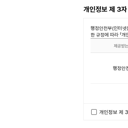
본 사이트는 『지
목
개인정보 제 3자
이하(18세 이상
제 7 조 (이용자에 
행정안전부(인터넷원
본 사이트는 다수의
한 규정에 따라 「
제 8 조 (이용자의
제공받는
이용자는 다음 
제
회원가입신청
3
본 사이트에
행정안
자
본 사이트 
에
다른 이용자
게
외설 또는 폭
제
본 사이트의 
공
다른 이용자에
하
본 사이트가 
보건복
는
개인정보 제 
사전 허락 없
개
증정보를 이
인
제 1 항 각호에