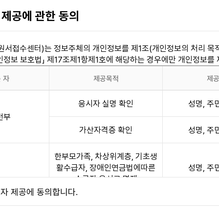
방공무원인사규칙』 제8조(응시연령)에 따라 공무원의 채용시험에 응시
목
 제공에 관한 동의
), 기능직 채용시험(18세 이상)으로 정하고 있으므로, 만14세 미만
대한 통지)
서접수센터)는 정보주체의 개인정보를 제1조(개인정보의 처리 목적
 이용자에 대한 통지를 하는 경우 본 서비스 메인 게시판에 게시함으
개인정보 보호법」 제17조제1항제1호에 해당하는 경우에만 개인정보를
 의무 및 행동규범)
 자
제공목적
제
각 호의 행위를 하여서는 안됩니다.
 또는 변경시 허위내용을 등록하는 행위
응시자 실명 확인
성명, 
 타인이 게시한 정보를 변경하는 행위
전부
기타 제3자의 인격권 또는 지적재산권을 침해하거나 업무를 방해하는
가산자격증 확인
성명, 
의 정보를 도용하는 행위
력적인 메시지 등이 담긴 메일을 보내거나 기타 타인의 프라이버시를
한부모가족, 차상위계층, 기초생
직원이나 타인의 명의를 사칭 또는 도용하여 글을 게시하거나 메일을
활수급자, 장애인연금법에따른
성명, 
 대한 개인정보를 수집, 저장, 공개하는 행위
수급자 응시료 면제
제공하는 서비스에 정한 약관 등 기타 서비스 이용에 관한 규정을 위
지부
3자 제공에 동의합니다.
이 자동화된 수단(매크로, 스크래핑 등)을 이용하여 당 사이트가 제
용하여 로그인 후 개인정보를 수집하는 행위를 포함)
장애사실 정보 확인
성명, 
 해당하는 행위를 한 이용자가 있을 경우 본 사이트는 본 약관 제6조 