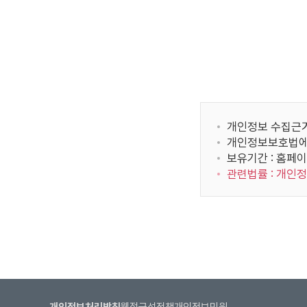
정
한 방법으로 제한
보
국가보
이용자는 그 귀
표
입
제 9 조 (회원정보
니
국사편찬
다.
이용자의 개인정
제
본 사이트의 이용
YBM / 한국T
공
개인정보의 수
받
개인정보 수집근거 
개인정보의 사
는
개인정보보호법에
서울대학교 발전재
니다. 단 전
자,
보유기간 : 홈페이
리위원
위원회의 요청
제
관련법률 : 개인
공개한 경우
공
개인정보의 관
한국지텔프 / 한국
목
개인정보의 보
회
적,
비밀번호를 
제
되며, 작업 
공
람/수정할 수
항
본 사이트에 본 
목,
의하는 것으로 
인사혁신처 사이
보
개인정보처리방침
웹접근성정책
개인정보민원