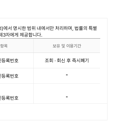
하려는 사람은 일반직 7급 이상(20세 이상), 8급
은 회원자격에 제한됩니다.
)에서 명시한 범위 내에서만 처리하며, 법률의 특별
로써 개별 통지에 갈음할 수 있습니다.
 제3자에게 제공합니다.
공항목
보유 및 이용기간
주민등록번호
조회 · 회신 후 즉시폐기
 행위
주민등록번호
"
 침해할 수 있는 정보를 공개 또는 게시하는 행위
 발송하는 행위
주민등록번호
"
반하는 행위
공한 서비스에 로그인을 시도 또는 로그인하는 행위(인
주민등록번호
"
제2, 3항에서 정한 바에 따라 이용자의 회원자격을 적절