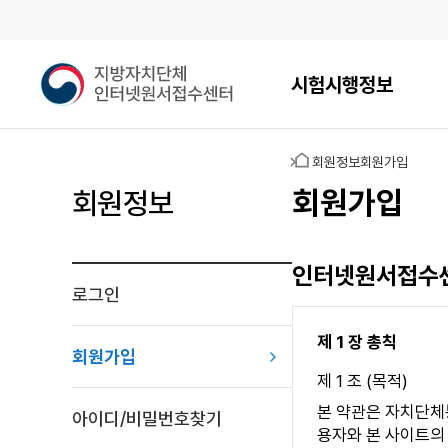
메인메뉴
지
시험시행정보
방
자
치
홈
회원정보
회원가입
단
체
회원가입
회원정보
인
터
넷
인터넷원서접수센
원
로그인
서
접
제 1 장 총칙
수
회원가입
센
제 1 조 (목적)
터
본 약관은 자치단체
아이디/비밀번호찾기
용자와 본 사이트의