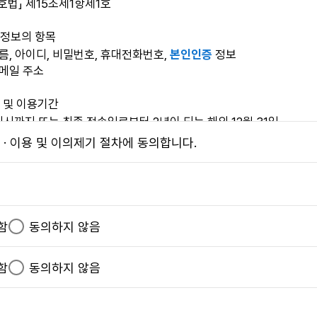
호법」 제15조제1항제1호
 각 항에 해당하는 경우 그 사유가 해소될 때까지 이용계약 성립을 
제반 용량이 부족한 경우
정보의 항목
사유가 있는 경우
이름, 아이디, 비밀번호, 휴대전화번호,
본인인증
정보
하는 자는 본 사이트가 정한 소정의 절차를 거쳐서 "동의합니다." 
이메일 주소
 해지)
 및 이용기간
입이후 본 사이트에서 제공하는 서비스를 제공받을 의사가 없는 등의 
시까지 또는 최종 접속일로부터 2년이 되는 해의 12월 31일
 · 이용 및 이의제기 절차에 동의합니다.
음에 해당하는 경우에는 회원탈퇴를 승낙하지 아니할 수 있습니다.
대한 동의 거부 권리 및 거부에 따른 제약 사항
수한 해당 시험의 시험일정이 종료되지 않았을 때(시험일정 종료시점
하여 동의를 거부할 권리가 있으며, 동의 거부 시에는 회원가입 및 
격 상실 등)
함
필
동의하지 않음
의 사유에 해당하는 경우, 본 사이트는 이용자의 회원자격을 적절한 
는 지방자치단체 공무원 임용시험 및 수렵면허 자격시험 응시에 필요
수
위 내용을 등록한 경우
의제기 시 개인정보 취급부서(취급자)로 접수해 주시기 바랍니다.
항
함
선
동의하지 않음
서비스" 이용을 방해하거나 "서비스"가 제공하는 정보를 도용하는 등
: 「개인정보처리방침」 11조 참조
개인정보처리방침 바로가기
목
택
용하여 타인의 개인정보를 도용하거나 음란, 모욕적, 위협적이거나 타
: 월~금 09:00~18:00(토, 일, 공휴일 휴무)
항
는 경우