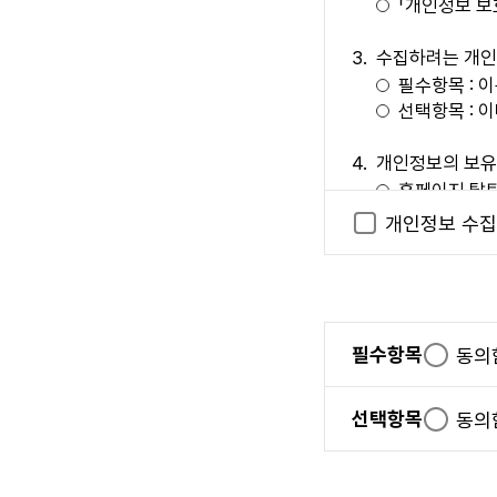
「개인정보 보
본 사이트는 다음
서비스 관련 
수집하려는 개인
기술상 장애 
필수항목 : 
이용자가 되고자 
선택항목 : 
제 5 조 (이용계약의
개인정보의 보유
이용자는 회원가
홈페이지 탈퇴
있습니다.
개인정보 수집
본 사이트는 다
개인정보 수집에 
이용자가 접
위 사항에 대
다.)
없습니다.
제 6 조 (이용자 자
이의제기 절차
필수항목
필
동의
이용자가 다음 각 호
본 사이트에서
수
회원 등록 시 허
이에 대한 이
항
선택항목
선
동의
다른 사람의 "
연락처 
목
택
"서비스"를 이
상담시간 
항
게시 행위를 하