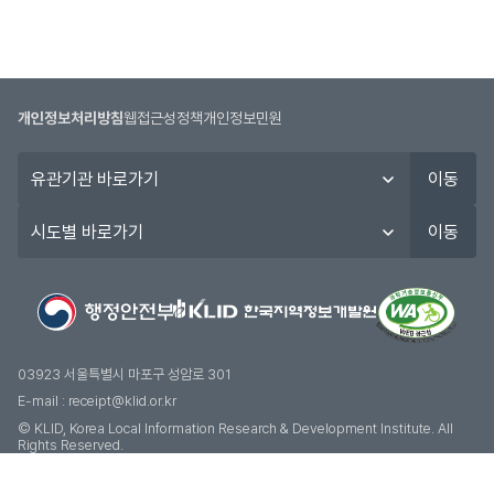
개인정보처리방침
웹접근성정책
개인정보민원
유
이동
관
기
시
이동
관
도
바
별
로
바
가
로
기
가
기
03923 서울특별시 마포구 성암로 301
E-mail :
receipt@klid.or.kr
© KLID, Korea Local Information Research & Development Institute. AII
Rights Reserved.