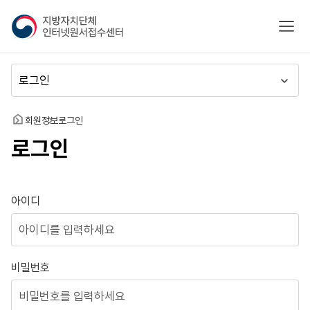
지
모바
방
자
치
메
단
뉴
체
이
인
동
홈
회원정보
로그인
터
로그인
넷
원
서
접
로그인
아이디
수
센
터
비밀번호