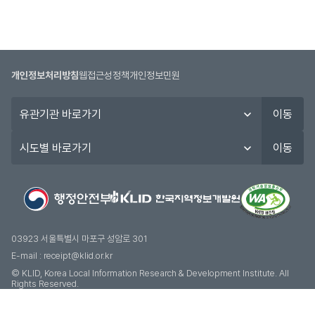
개인정보처리방침
웹접근성정책
개인정보민원
유
이동
관
기
시
이동
관
도
바
별
로
바
가
로
기
가
기
03923 서울특별시 마포구 성암로 301
E-mail :
receipt@klid.or.kr
© KLID, Korea Local Information Research & Development Institute. AII
Rights Reserved.