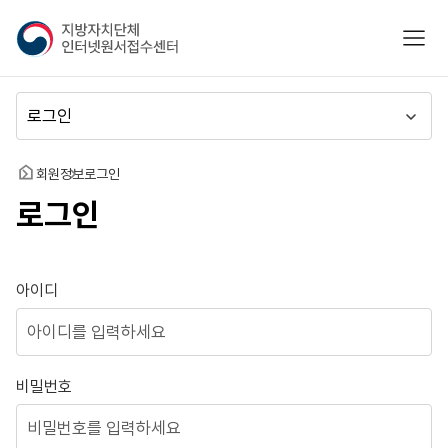
지
모바
방
자
치
메
단
뉴
체
이
인
동
홈
회원정보
로그인
터
로그인
넷
원
서
접
로그인
아이디
수
센
터
비밀번호