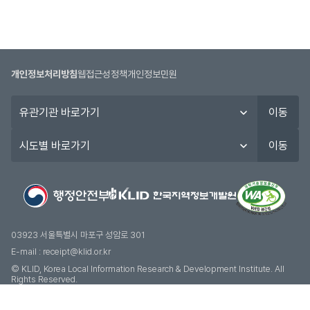
개인정보처리방침
웹접근성정책
개인정보민원
유
이동
관
기
시
이동
관
도
바
별
로
바
가
로
기
가
기
03923 서울특별시 마포구 성암로 301
E-mail :
receipt@klid.or.kr
© KLID, Korea Local Information Research & Development Institute. AII
Rights Reserved.