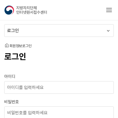
지
모바
방
자
치
메
단
뉴
체
이
인
동
홈
회원정보
로그인
터
로그인
넷
원
서
접
로그인
아이디
수
센
터
비밀번호