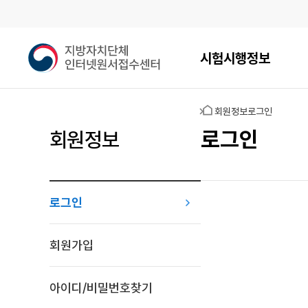
메인메뉴
지
시험시행정보
방
자
치
홈
회원정보
로그인
단
체
로그인
회원정보
인
터
넷
원
로그인
서
접
로그인
수
회원가입
센
터
아이디/비밀번호찾기