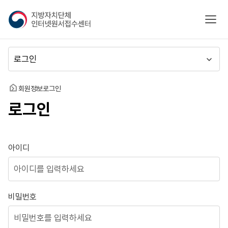
지
모바
방
자
치
메
단
뉴
체
이
인
동
홈
회원정보
로그인
터
로그인
넷
원
서
접
로그인
아이디
수
센
터
비밀번호