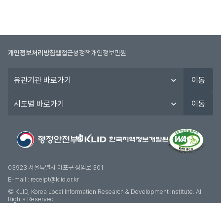
개인정보처리방침
웹접근성정책
개인정보민원
유
이동
관
기
시
이동
관
도
바
별
로
바
가
로
기
가
기
03923 서울특별시 마포구 성암로 301
E-mail :
receipt@klid.or.kr
© KLID, Korea Local Information Research & Development Institute. AII
Rights Reserved.