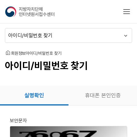
지
모바
방
자
치
메
단
뉴
체
이
인
동
홈
회원정보
아이디/비밀번호 찾기
터
아이디/비밀번호 찾기
넷
원
서
접
수
실명확인
휴대폰 본인인증
센
터
보안문자