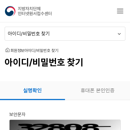
지
모바
방
자
치
메
단
뉴
체
이
인
동
홈
회원정보
아이디/비밀번호 찾기
터
아이디/비밀번호 찾기
넷
원
서
접
수
실명확인
휴대폰 본인인증
센
터
보안문자