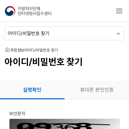
지
모바
방
자
치
메
단
뉴
체
이
인
동
홈
회원정보
아이디/비밀번호 찾기
터
아이디/비밀번호 찾기
넷
원
서
접
수
실명확인
휴대폰 본인인증
센
터
보안문자