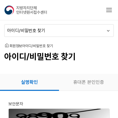
지
모바
방
자
치
메
단
뉴
체
이
인
동
홈
회원정보
아이디/비밀번호 찾기
터
아이디/비밀번호 찾기
넷
원
서
접
수
실명확인
휴대폰 본인인증
센
터
보안문자