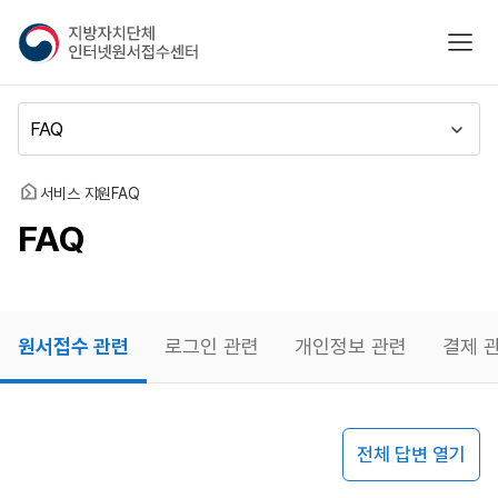
지
모바
방
자
치
메
단
뉴
체
이
인
동
홈
서비스 지원
FAQ
터
FAQ
넷
원
서
접
수
원서접수 관련
로그인 관련
개인정보 관련
결제 
센
터
원서접수
전체 답변 열기
관련