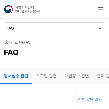
지
모바
방
자
치
메
단
뉴
체
이
인
동
홈
서비스 지원
FAQ
터
FAQ
넷
원
서
접
수
원서접수 관련
로그인 관련
개인정보 관련
결제 
센
터
원서접수
전체 답변 열기
관련