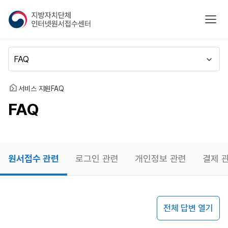
지
모바
방
자
치
메
단
뉴
체
이
인
동
홈
서비스 지원
FAQ
터
FAQ
넷
원
서
접
수
원서접수 관련
로그인 관련
개인정보 관련
결제 
센
터
원서접수
전체 답변 열기
관련