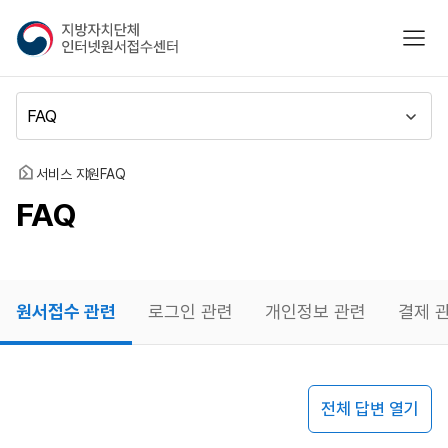
지
모바
방
자
치
메
단
뉴
체
이
인
동
홈
서비스 지원
FAQ
터
FAQ
넷
원
서
접
수
원서접수 관련
로그인 관련
개인정보 관련
결제 
센
터
원서접수
전체 답변 열기
관련