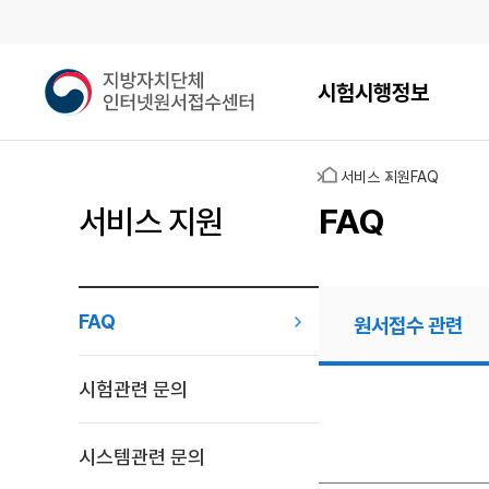
메인메뉴
지
시험시행정보
방
자
치
홈
서비스 지원
FAQ
단
체
FAQ
서비스 지원
인
터
넷
원
FAQ
원서접수 관련
서
접
수
시험관련 문의
센
원서접수
터
관련
시스템관련 문의
FAQ