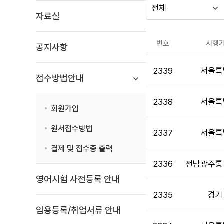
다른
시
년
자료실
행
도
지방자치단체
시험관련
기
선
가기
번호
시행
공지사항
관
택
문의
시
게시판
2339
서울특
험
접수방법안내
관
련
2338
서울특
문
회원가입
의
원서접수방법
목
2337
서울특
록
결제 및 접수증 출력
:
2336
전남광주통
게
시
영어시험 사전등록 안내
판
2335
경기
목
임용등록/취업서류 안내
록
으