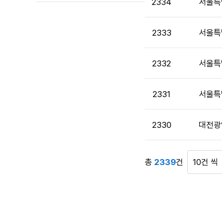
2334
서울특
로
번
호,
2333
서울특
시
행
2332
서울특
기
관,
제
2331
서울특
목,
답
변
2330
대전광
여
부,
작
총
2339
건
게
성
시
자,
물
작
표
성
시
일,