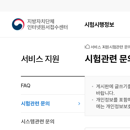
메인메뉴
지
시험시행정보
방
자
치
홈
서비스 지원
시험관련 문
단
체
시험관련 문
서비스 지원
인
터
넷
원
FAQ
게시판에 글쓰기를
서
바랍니다.
접
개인정보를 포함하
수
시험관련 문의
에는 개인정보보호
센
터
시스템관련 문의