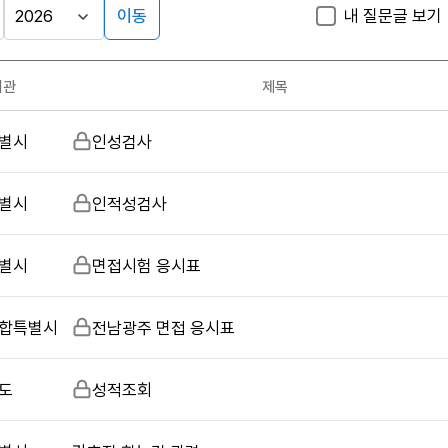
이동
내 질문글 보기
게시판
검
검
색
색
검색
구
어
조건
기관
제목
분
입
력
별시
비
인성검사
밀
글
별시
비
인적성검사
밀
글
별시
비
면접시험 응시표
밀
글
합특별시
비
전남광주 면접 응시표
밀
글
도
비
성적조회
밀
글