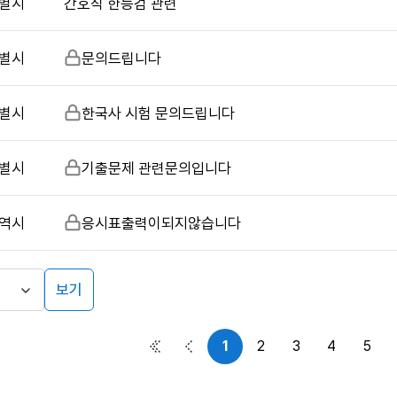
별시
간호직 한능검 관련
별시
비
문의드립니다
밀
글
별시
비
한국사 시험 문의드립니다
밀
글
별시
비
기출문제 관련문의입니다
밀
글
역시
비
응시표출력이되지않습니다
밀
글
보기
1
2
3
4
5
첫 페이지
이전 페이지