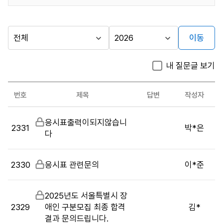
이동
다른
시
년
행
도
지방자치단체
내 질문글 보기
기
선
가기
관
택
시험관련
번호
제목
답변
작성자
문의
시
게시판
비
응시표출력이되지않습니
험
2331
박*은
밀
다
관
글
련
문
2330
비
응시표 관련문의
이*준
의
밀
목
글
록
비
2025년도 서울특별시 장
:
2329
밀
애인 구분모집 최종 합격
김*
게
글
결과 문의드립니다.