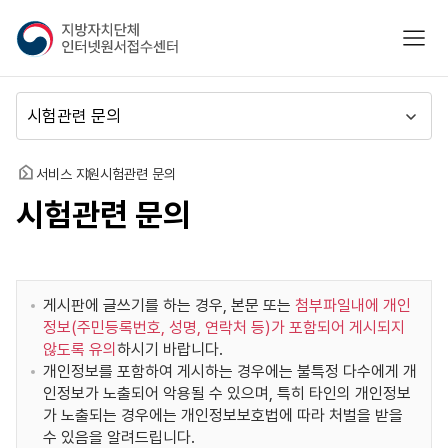
지
모바
방
자
치
메
단
뉴
체
이
인
동
홈
서비스 지원
시험관련 문의
터
시험관련 문의
넷
원
서
접
수
게시판에 글쓰기를 하는 경우, 본문 또는
첨부파일내에 개인
센
정보(주민등록번호, 성명, 연락처 등)가 포함되어 게시되지
터
않도록 유의
하시기 바랍니다.
개인정보를 포함하여 게시하는 경우에는 불특정 다수에게 개
인정보가 노출되어 악용될 수 있으며, 특히 타인의 개인정보
가 노출되는 경우에는 개인정보보호법에 따라 처벌을 받을
수 있음을 알려드립니다.