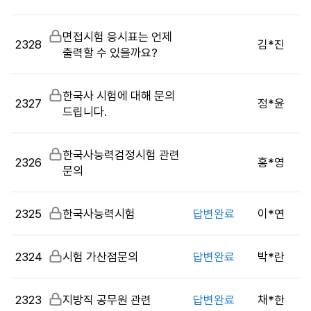
시
판
비
면접시험 응시표는 언제
목
2328
김*진
밀
출력할 수 있을까요?
록
글
으
로
비
한국사 시험에 대해 문의
번
2327
정*윤
밀
드립니다.
호,
글
시
행
비
한국사능력검정시험 관련
2326
홍*영
기
밀
문의
관,
글
제
목,
2325
비
한국사능력시험
답변완료
이*연
답
밀
변
글
2324
비
시험 가산점문의
답변완료
박*란
여
밀
부,
글
작
2323
비
지방직 공무원 관련
답변완료
채*한
성