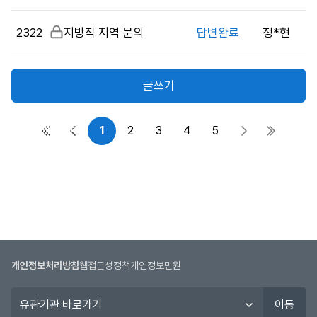
밀
자,
글
작
2322
비
지방직 지역 문의
답변완료
정*현
성
밀
일,
글
조
글쓰기
회
수
정
1
2
3
4
5
첫 페이지
이전 페이지
다음 페이지
마지막 
보
를
제
공
합
니
다.
개인정보처리방침
웹접근성정책
개인정보민원
유
이동
관