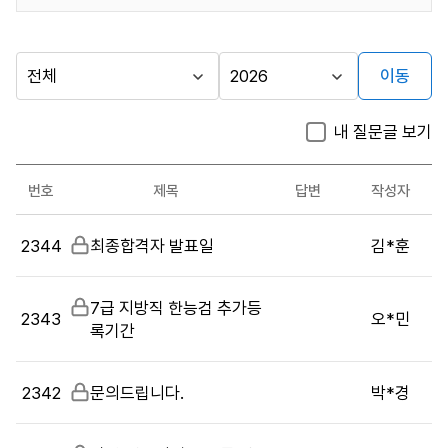
이동
다른
시
년
행
도
지방자치단체
내 질문글 보기
기
선
가기
관
택
시험관련
번호
제목
답변
작성자
문의
시
게시판
2344
비
최종합격자 발표일
김*훈
험
밀
관
글
련
비
7급 지방직 한능검 추가등
문
2343
오*민
밀
록기간
의
글
목
록
2342
비
문의드립니다.
박*경
:
밀
게
글