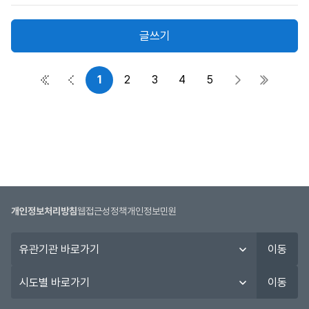
밀
자,
글
작
글쓰기
성
일,
조
1
2
3
4
5
첫 페이지
이전 페이지
다음 페이지
마지막 
회
수
정
보
를
제
공
합
개인정보처리방침
웹접근성정책
개인정보민원
니
다.
유
이동
관
기
시
이동
관
도
바
별