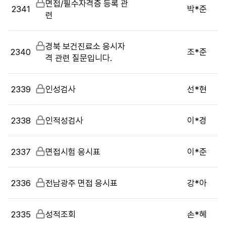
비
면접/필수자격증 등록 관
시
2341
박*준
밀
련
판
글
목
록
비
경북 보건진료소 응시자
으
2340
조*준
밀
격 관련 질문입니다.
로
글
번
호,
2339
비
인성검사
선*현
시
밀
행
글
기
2338
비
인적성검사
이*경
관,
밀
제
글
2337
비
면접시험 응시표
이*준
목,
밀
답
글
변
2336
비
전남광주 면접 응시표
강*아
여
밀
부,
글
작
2335
비
성적조회
손*혜
성