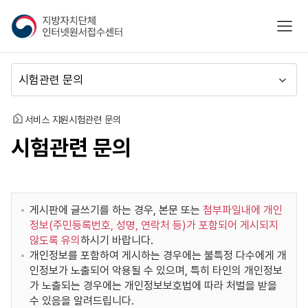
지
모바
방
자
치
메
단
뉴
체
이
인
동
홈
서비스 지원
시험관련 문의
터
시험관련 문의
넷
원
서
접
수
게시판에 글쓰기를 하는 경우, 본문 또는
첨부파일내에 개인
센
정보(주민등록번호, 성명, 연락처 등)가 포함되어 게시되지
터
않도록 유의
하시기 바랍니다.
개인정보를 포함하여 게시하는 경우에는 불특정 다수에게 개
인정보가 노출되어 악용될 수 있으며, 특히 타인의 개인정보
가 노출되는 경우에는 개인정보보호법에 따라 처벌을 받을
수 있음을 알려드립니다.