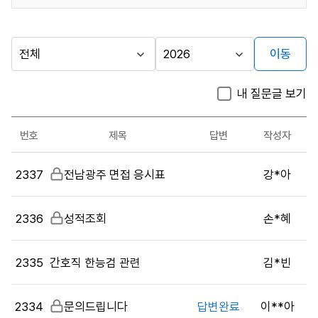
이동
다른
시
년
행
도
지방자치단체
내 질문글 보기
기
선
가기
관
택
시험관련
번호
제목
답변
작성자
문의
시
게시판
2337
비
전남광주 면접 응시표
강*아
험
밀
관
글
련
2336
비
성적조회
손*혜
문
밀
의
글
목
2335
간호직 한능검 관련
김*빈
록
:
2334
비
문의드립니다
답변완료
이**아
게