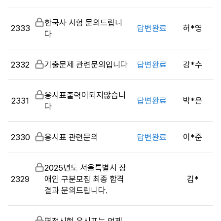
밀
시
글
판
비
한국사 시험 문의드립니
목
2333
답변완료
허*영
밀
다
록
글
으
로
2332
비
기출문제 관련문의입니다
답변완료
강*수
번
밀
호,
글
시
비
응시표출력이되지않습니
2331
답변완료
박*은
행
밀
다
기
글
관,
2330
비
응시표 관련문의
답변완료
이*준
제
밀
목,
글
답
비
2025년도 서울특별시 장
변
2329
밀
애인 구분모집 최종 합격
김*
여
글
결과 문의드립니다.
부,
작
성