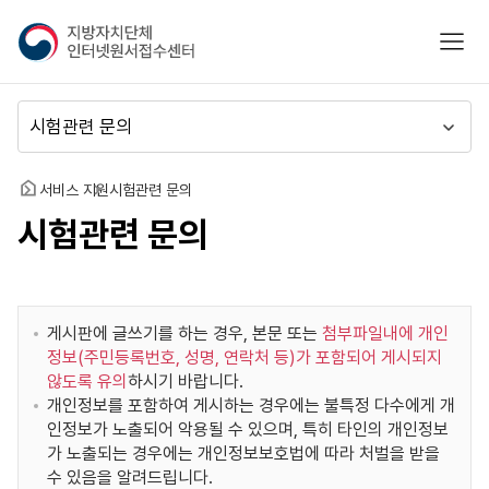
지
모바
방
자
치
메
단
뉴
체
이
인
동
홈
서비스 지원
시험관련 문의
터
시험관련 문의
넷
원
서
접
수
게시판에 글쓰기를 하는 경우, 본문 또는
첨부파일내에 개인
센
정보(주민등록번호, 성명, 연락처 등)가 포함되어 게시되지
터
않도록 유의
하시기 바랍니다.
개인정보를 포함하여 게시하는 경우에는 불특정 다수에게 개
인정보가 노출되어 악용될 수 있으며, 특히 타인의 개인정보
가 노출되는 경우에는 개인정보보호법에 따라 처벌을 받을
수 있음을 알려드립니다.