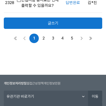
비
면접시험 응시표는 언제
2328
답변완료
김*진
자,
밀
출력할 수 있을까요?
작
글
성
일,
글쓰기
조
회
수
1
2
3
4
5
첫 페이지
이전 페이지
다음 페이지
마지막 
정
보
를
제
공
합
니
다.
개인정보처리방침
웹접근성정책
개인정보민원
유
이동
관
기
시