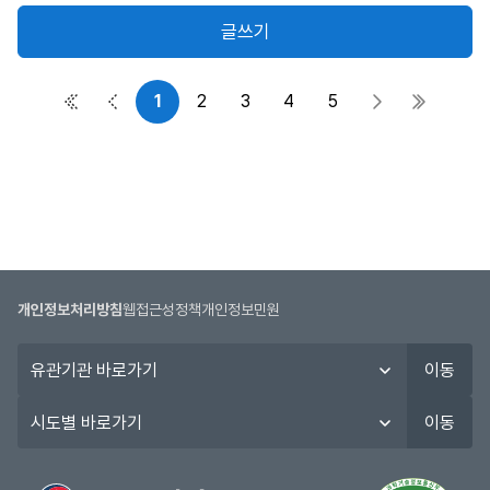
자,
글쓰기
작
성
일,
1
2
3
4
5
첫 페이지
이전 페이지
다음 페이지
마지막 
조
회
수
정
보
를
제
공
개인정보처리방침
웹접근성정책
개인정보민원
합
니
유
이동
다.
관
기
시
이동
관
도
바
별
로
바