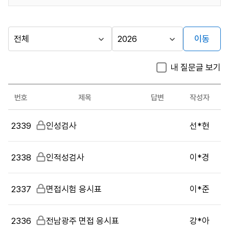
이동
다른
시
년
행
도
지방자치단체
내 질문글 보기
기
선
가기
관
택
시험관련
번호
제목
답변
작성자
문의
시
게시판
2339
비
인성검사
선*현
험
밀
관
글
련
2338
비
인적성검사
이*경
문
밀
의
글
목
2337
비
면접시험 응시표
이*준
록
밀
:
글
2336
비
전남광주 면접 응시표
강*아
게