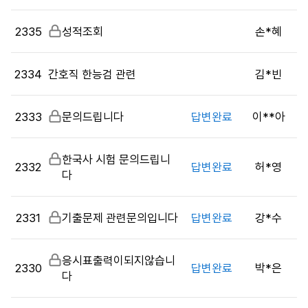
밀
시
글
판
2335
비
성적조회
손*혜
목
밀
록
글
으
2334
간호직 한능검 관련
김*빈
로
번
호,
2333
비
문의드립니다
답변완료
이**아
시
밀
행
글
비
한국사 시험 문의드립니
기
2332
답변완료
허*영
밀
다
관,
글
제
목,
2331
비
기출문제 관련문의입니다
답변완료
강*수
답
밀
변
글
여
비
응시표출력이되지않습니
2330
답변완료
박*은
부,
밀
다
작
글
성