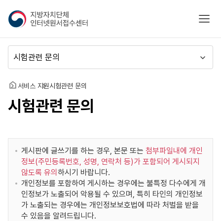
지
모바
방
자
치
메
단
뉴
체
이
인
동
홈
서비스 지원
시험관련 문의
터
시험관련 문의
넷
원
서
접
수
게시판에 글쓰기를 하는 경우, 본문 또는
첨부파일내에 개인
센
정보(주민등록번호, 성명, 연락처 등)가 포함되어 게시되지
터
않도록 유의
하시기 바랍니다.
개인정보를 포함하여 게시하는 경우에는 불특정 다수에게 개
인정보가 노출되어 악용될 수 있으며, 특히 타인의 개인정보
가 노출되는 경우에는 개인정보보호법에 따라 처벌을 받을
수 있음을 알려드립니다.