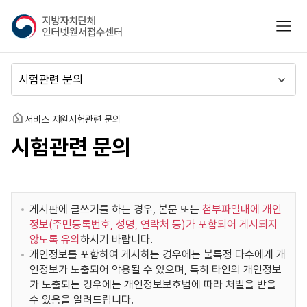
지
모바
방
자
치
메
단
뉴
체
이
인
동
홈
서비스 지원
시험관련 문의
터
시험관련 문의
넷
원
서
접
수
게시판에 글쓰기를 하는 경우, 본문 또는
첨부파일내에 개인
센
정보(주민등록번호, 성명, 연락처 등)가 포함되어 게시되지
터
않도록 유의
하시기 바랍니다.
개인정보를 포함하여 게시하는 경우에는 불특정 다수에게 개
인정보가 노출되어 악용될 수 있으며, 특히 타인의 개인정보
가 노출되는 경우에는 개인정보보호법에 따라 처벌을 받을
수 있음을 알려드립니다.