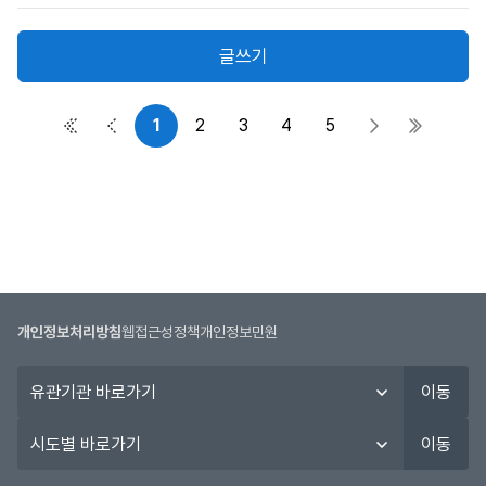
자,
작
글쓰기
성
일,
조
1
2
3
4
5
첫 페이지
이전 페이지
다음 페이지
마지막 
회
수
정
보
를
제
공
합
개인정보처리방침
웹접근성정책
개인정보민원
니
다.
유
이동
관
기
시
이동
관
도
바
별