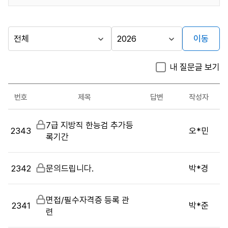
이동
다른
시
년
행
도
지방자치단체
내 질문글 보기
기
선
가기
관
택
시험관련
번호
제목
답변
작성자
문의
시
게시판
비
7급 지방직 한능검 추가등
험
2343
오*민
밀
록기간
관
글
련
문
2342
비
문의드립니다.
박*경
의
밀
목
글
록
비
면접/필수자격증 등록 관
2341
박*준
:
밀
련
게
글