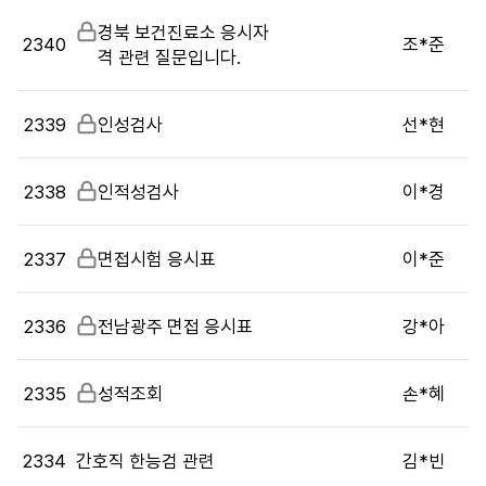
시
비
경북 보건진료소 응시자
판
2340
조*준
밀
격 관련 질문입니다.
목
글
록
으
2339
비
인성검사
선*현
로
밀
번
글
호,
2338
비
인적성검사
이*경
시
밀
행
글
기
2337
비
면접시험 응시표
이*준
관,
밀
제
글
2336
비
전남광주 면접 응시표
강*아
목,
밀
답
글
변
2335
비
성적조회
손*혜
여
밀
부,
글
작
2334
간호직 한능검 관련
김*빈
성