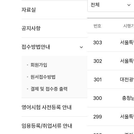
다른
시
년
자료실
행
도
지방자치단체
시스템관련
기
선
가기
번호
시행
공지사항
관
택
문의
시
게시판
303
서울특
스
접수방법안내
템
관
302
서울특
련
회원가입
문
원서접수방법
의
301
대전광
목
결제 및 접수증 출력
록
300
충청
:
게
영어시험 사전등록 안내
시
299
서울특
판
임용등록/취업서류 안내
목
록