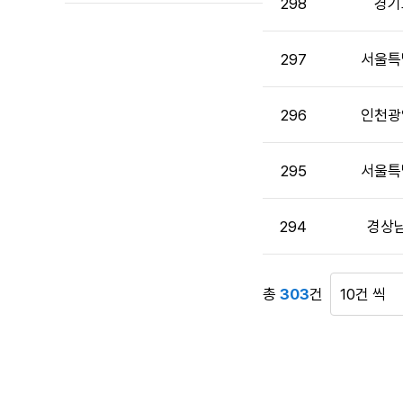
298
경기
으
로
번
297
서울특
호,
시
296
인천광
행
기
관,
295
서울특
제
목,
답
294
경상
변
여
부,
총
303
건
게
작
시
성
물
자,
표
작
시
성