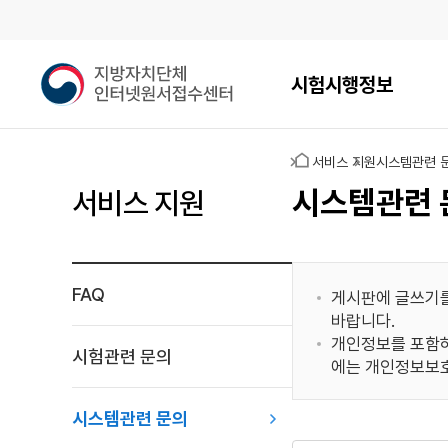
메인메뉴
지
시험시행정보
방
자
치
홈
서비스 지원
시스템관련 
단
체
시스템관련 
서비스 지원
인
터
넷
원
FAQ
게시판에 글쓰기를
서
바랍니다.
접
개인정보를 포함하
수
시험관련 문의
에는 개인정보보호
센
터
시스템관련 문의