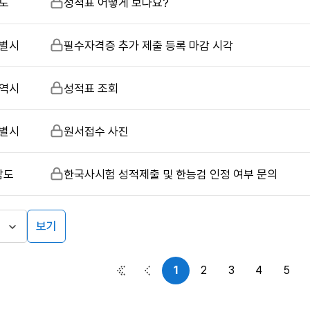
도
비
성적표 어떻게 보나요?
밀
글
별시
비
필수자격증 추가 제출 등록 마감 시각
밀
글
역시
비
성적표 조회
밀
글
별시
비
원서접수 사진
밀
글
남도
비
한국사시험 성적제출 및 한능검 인정 여부 문의
밀
글
보기
1
2
3
4
5
첫 페이지
이전 페이지