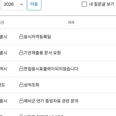
이동
내 질문글 보기
게시판
검
검
색
색
검색
구
어
조건
기관
제목
분
입
력
별시
비
응시자격등록일
밀
글
별시
비
기관제출용 문서 요청
밀
글
역시
비
면접응시표출력이되지않습니다
밀
글
남도
비
성적조회
밀
글
별시
비
예비군 연기 증빙자료 관련 문의
밀
글