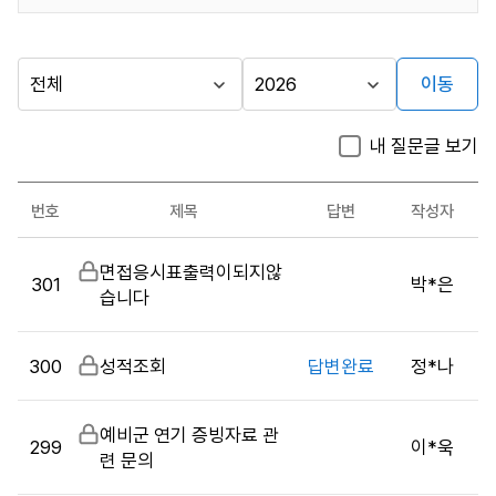
이동
다른
시
년
행
도
지방자치단체
내 질문글 보기
기
선
가기
관
택
시스템관련
번호
제목
답변
작성자
문의
시
게시판
비
면접응시표출력이되지않
스
301
박*은
밀
습니다
템
글
관
련
300
비
성적조회
답변완료
정*나
문
밀
의
글
목
비
예비군 연기 증빙자료 관
299
이*욱
록
밀
련 문의
:
글