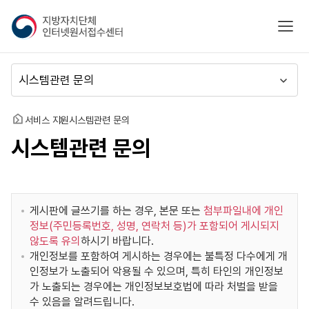
지
모바
방
자
치
메
단
뉴
체
이
인
동
홈
서비스 지원
시스템관련 문의
터
시스템관련 문의
넷
원
서
접
수
게시판에 글쓰기를 하는 경우, 본문 또는
첨부파일내에 개인
센
정보(주민등록번호, 성명, 연락처 등)가 포함되어 게시되지
터
않도록 유의
하시기 바랍니다.
개인정보를 포함하여 게시하는 경우에는 불특정 다수에게 개
인정보가 노출되어 악용될 수 있으며, 특히 타인의 개인정보
가 노출되는 경우에는 개인정보보호법에 따라 처벌을 받을
수 있음을 알려드립니다.