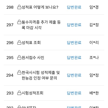
게
298
비
성적표 어떻게 보나요?
답변완료
임*경
시
밀
판
글
목
비
필수자격증 추가 제출 등
록
297
답변완료
김*정
밀
록 마감 시각
으
글
로
번
296
비
성적표 조회
답변완료
이*리
호,
밀
시
글
행
295
비
원서접수 사진
답변완료
조*나
기
밀
관,
글
비
한국사시험 성적제출 및
제
294
답변완료
임*정
밀
한능검 인정 여부 문의
목,
글
답
변
293
비
시험성적조회
답변완료
배*한
여
밀
부,
글
작