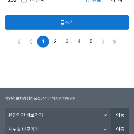
292
비
안내문자
답변완료
이*하
성
밀
자,
글
작
글쓰기
성
일,
조
1
2
3
4
5
첫 페이지
이전 페이지
다음 페이지
마지막 
회
수
정
보
를
제
공
합
개인정보처리방침
웹접근성정책
개인정보민원
니
다.
유
이동
관
기
시
이동
관
도