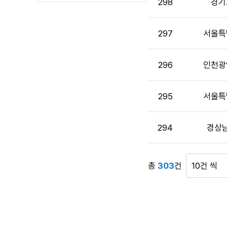
298
경기
으
로
번
297
서울특
호,
시
296
인천광
행
기
관,
295
서울특
제
목,
답
294
경상
변
여
부,
총
303
건
게
작
시
성
물
자,
표
작
시
성