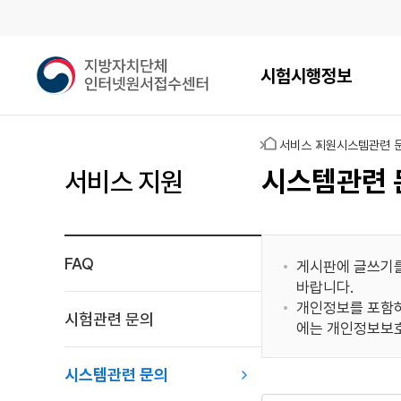
메인메뉴
지
시험시행정보
방
자
치
홈
서비스 지원
시스템관련 
단
체
시스템관련 
서비스 지원
인
터
넷
원
FAQ
게시판에 글쓰기를
서
바랍니다.
접
개인정보를 포함하
수
시험관련 문의
에는 개인정보보호
센
터
시스템관련 문의