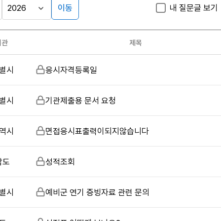
이동
내 질문글 보기
게시판
검
검
색
색
검색
구
어
조건
기관
제목
분
입
력
별시
비
응시자격등록일
밀
글
별시
비
기관제출용 문서 요청
밀
글
역시
비
면접응시표출력이되지않습니다
밀
글
남도
비
성적조회
밀
글
별시
비
예비군 연기 증빙자료 관련 문의
밀
글