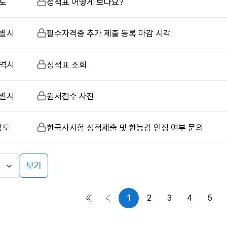
도
비
성적표 어떻게 보나요?
밀
글
별시
비
필수자격증 추가 제출 등록 마감 시각
밀
글
역시
비
성적표 조회
밀
글
별시
비
원서접수 사진
밀
글
남도
비
한국사시험 성적제출 및 한능검 인정 여부 문의
밀
글
보기
1
2
3
4
5
첫 페이지
이전 페이지