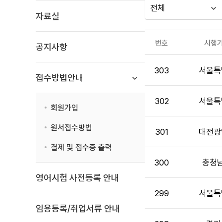
다른
시
년
자료실
행
도
지방자치단체
시스템관련
기
선
가기
번호
시행
공지사항
관
택
문의
시
게시판
303
서울특
스
접수방법안내
템
관
302
서울특
련
회원가입
문
원서접수방법
의
301
대전광
목
결제 및 접수증 출력
록
300
충청
:
게
영어시험 사전등록 안내
시
299
서울특
판
임용등록/취업서류 안내
목
록