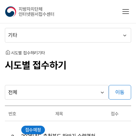
지
모바
방
자
치
메
단
뉴
체
이
인
동
홈
시도별 접수하기
기타
터
시도별 접수하기
넷
원
서
접
수
이동
다른
시
센
행
지방자치단체
터
최근소식
기
가기
번호
제목
접수
관
게시판
원
접수예정
서