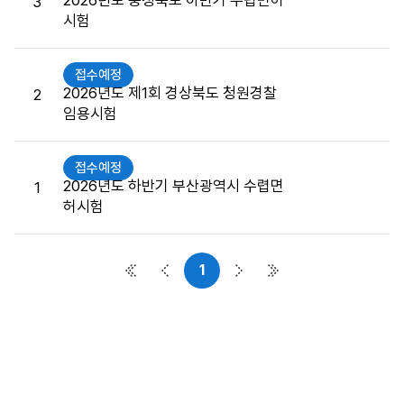
2026년도 충청북도 하반기 수렵면허
3
접
시험
수
게
시
접수예정
판
2026년도 제1회 경상북도 청원경찰
2
목
임용시험
록
으
접수예정
로
2026년도 하반기 부산광역시 수렵면
1
번
허시험
호,
시
행
1
기
첫 페이지
이전 페이지
다음 페이지
마지막 페이지
관,
제
목,
접
수
버