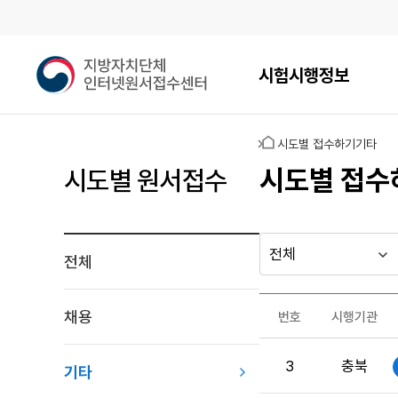
메인메뉴
지
시험시행정보
방
자
치
홈
시도별 접수하기
기타
단
체
시도별 접수
시도별 원서접수
인
터
넷
원
전체
다른
시
서
행
지방자치단체
접
최근소식
기
수
가기
채용
번호
시행기관
관
게시판
센
원
터
3
충북
서
기타
접