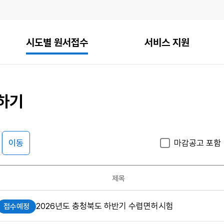
시도별 원서접수
서비스 지원
하기
이동
마감공고 포함
게시판
검
검
색
색
검색
구
어
조건
제목
분
입
력
2026년도 충청북도 하반기 수렵면허시험
접수예정