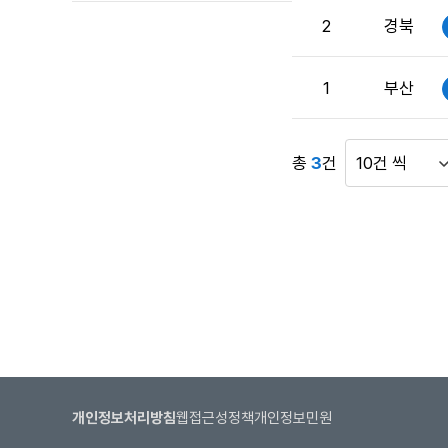
수
2
경북
게
시
판
1
부산
목
록
으
총
3
건
게
로
시
번
물
호,
표
시
시
행
건
기
수
관,
제
목,
접
수
개인정보처리방침
웹접근성정책
개인정보민원
버