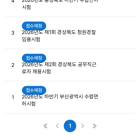
2026년도 충청북도 하반기 수렵면허
4
접
시험
수
게
시
접수예정
판
2026년도 제1회 경상북도 청원경찰
3
목
임용시험
록
으
접수예정
로
2026년도 제2회 경상북도 공무직근
2
번
로자 채용시험
호,
시
행
접수예정
기
2026년도 하반기 부산광역시 수렵면
1
관,
허시험
제
목,
접
1
첫 페이지
이전 페이지
다음 페이지
마지막 페이지
수
버