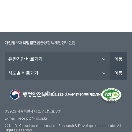
튼,
원
서
접
수
시
개인정보처리방침
웹접근성정책
개인정보민원
작
일,
유
이동
원
관
서
기
시
이동
접
관
도
수
바
별
종
로
바
료
가
로
일
기
가
정
기
03923 서울특별시 마포구 성암로 301
보
E-mail :
receipt@klid.or.kr
를
© KLID, Korea Local Information Research & Development Institute. AII
제
Rights Reserved.