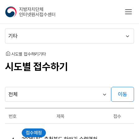
지
모바
방
자
치
메
단
뉴
체
이
인
동
홈
시도별 접수하기
기타
터
시도별 접수하기
넷
원
서
접
수
이동
다른
시
센
행
지방자치단체
터
최근소식
기
가기
번호
제목
접수
관
게시판
원
접수예정
서