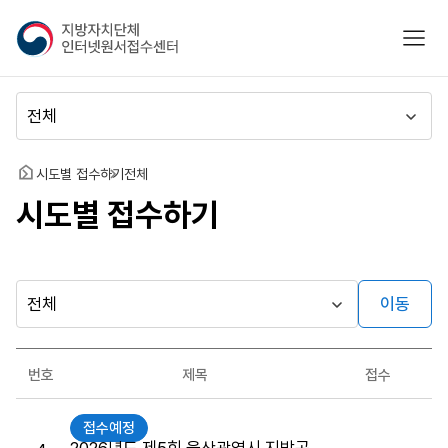
지
모바
방
자
치
메
단
뉴
체
이
인
동
홈
시도별 접수하기
전체
터
시도별 접수하기
넷
원
서
접
수
이동
다른
시
센
행
지방자치단체
터
최근소식
기
가기
번호
제목
접수
관
게시판
원
접수예정
서