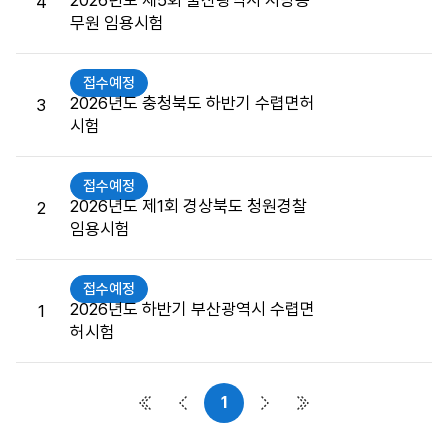
2026년도 제5회 울산광역시 지방공
4
접
무원 임용시험
수
게
시
접수예정
판
2026년도 충청북도 하반기 수렵면허
3
목
시험
록
으
접수예정
로
2026년도 제1회 경상북도 청원경찰
2
번
임용시험
호,
시
행
접수예정
기
2026년도 하반기 부산광역시 수렵면
1
관,
허시험
제
목,
접
1
첫 페이지
이전 페이지
다음 페이지
마지막 페이지
수
버