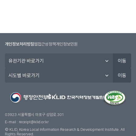
튼,
원
서
접
수
시
개인정보처리방침
웹접근성정책
개인정보민원
작
일,
유
이동
원
관
서
기
시
이동
접
관
도
수
바
별
종
로
바
료
가
로
일
기
가
정
기
03923 서울특별시 마포구 성암로 301
보
E-mail :
receipt@klid.or.kr
를
© KLID, Korea Local Information Research & Development Institute. AII
제
Rights Reserved.