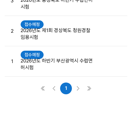
2026년도 충청북도 하반기 수렵면허
3
접
시험
수
게
시
접수예정
판
2026년도 제1회 경상북도 청원경찰
2
목
임용시험
록
으
접수예정
로
2026년도 하반기 부산광역시 수렵면
1
번
허시험
호,
시
행
1
기
첫 페이지
이전 페이지
다음 페이지
마지막 페이지
관,
제
목,
접
수
버