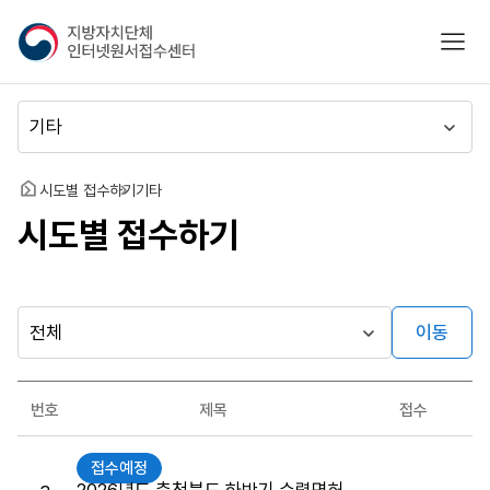
지
모바
방
자
치
메
단
뉴
체
이
인
동
홈
시도별 접수하기
기타
터
시도별 접수하기
넷
원
서
접
수
이동
다른
시
센
행
지방자치단체
터
최근소식
기
가기
번호
제목
접수
관
게시판
원
접수예정
서