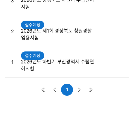
2026년도 충청북도 하반기 수렵면허
3
접
시험
수
게
시
접수예정
판
2026년도 제1회 경상북도 청원경찰
2
목
임용시험
록
으
접수예정
로
2026년도 하반기 부산광역시 수렵면
1
번
허시험
호,
시
행
1
기
첫 페이지
이전 페이지
다음 페이지
마지막 페이지
관,
제
목,
접
수
버