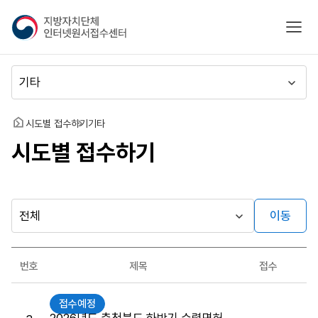
지
모바
방
자
치
메
단
뉴
체
이
인
동
홈
시도별 접수하기
기타
터
시도별 접수하기
넷
원
서
접
수
이동
다른
시
센
행
지방자치단체
터
최근소식
기
가기
번호
제목
접수
관
게시판
원
접수예정
서