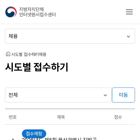
지
모바
방
자
치
메
단
뉴
체
이
인
동
홈
시도별 접수하기
채용
터
시도별 접수하기
넷
원
서
접
수
이동
다른
시
센
행
지방자치단체
터
최근소식
기
가기
번호
제목
접수
관
게시판
원
접수예정
서