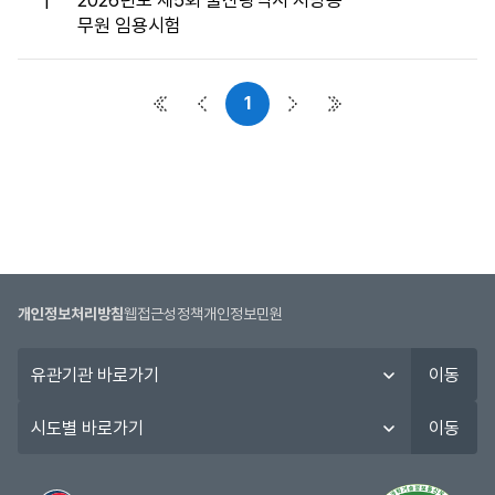
2026년도 제5회 울산광역시 지방공
1
접
무원 임용시험
수
게
시
1
판
첫 페이지
이전 페이지
다음 페이지
마지막 페이지
목
록
으
로
번
호,
시
행
개인정보처리방침
웹접근성정책
개인정보민원
기
유
관,
이동
관
제
기
시
목,
이동
관
도
접
바
별
수
로
바
버