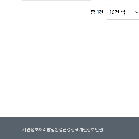
수
게
총
1
건
게
시
시
판
물
목
표
록
시
으
건
로
수
번
호,
시
행
기
관,
제
목,
접
수
개인정보처리방침
웹접근성정책
개인정보민원
버