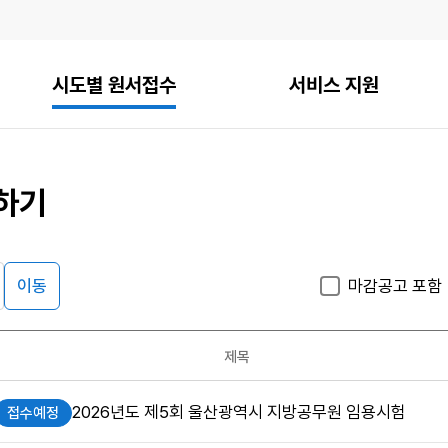
시도별 원서접수
서비스 지원
하기
이동
마감공고 포함
게시판
검
검
색
색
검색
구
어
조건
제목
분
입
력
2026년도 제5회 울산광역시 지방공무원 임용시험
접수예정