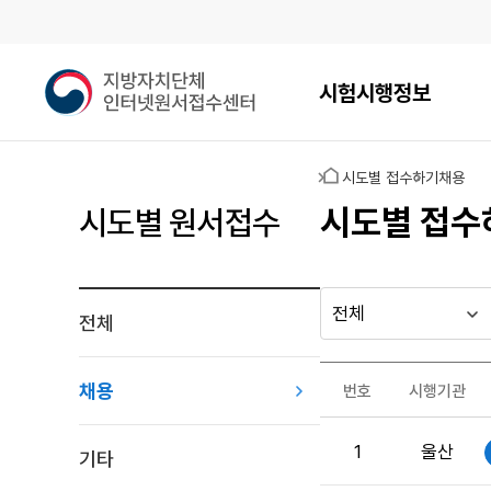
메인메뉴
지
시험시행정보
방
자
치
홈
시도별 접수하기
채용
단
체
시도별 접수
시도별 원서접수
인
터
넷
원
전체
다른
시
서
행
지방자치단체
접
최근소식
기
수
가기
채용
번호
시행기관
관
게시판
센
원
터
1
울산
서
기타
접