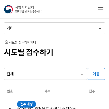
지
모바
방
자
치
메
단
뉴
체
이
인
동
홈
시도별 접수하기
기타
터
시도별 접수하기
넷
원
서
접
수
이동
다른
시
센
행
지방자치단체
터
최근소식
기
가기
번호
제목
접수
관
게시판
원
접수예정
서