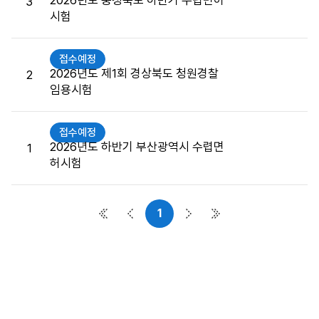
2026년도 충청북도 하반기 수렵면허
3
접
시험
수
게
시
접수예정
판
2026년도 제1회 경상북도 청원경찰
2
목
임용시험
록
으
접수예정
로
2026년도 하반기 부산광역시 수렵면
1
번
허시험
호,
시
행
1
기
첫 페이지
이전 페이지
다음 페이지
마지막 페이지
관,
제
목,
접
수
버