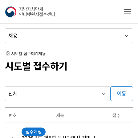
지
모바
방
자
치
메
단
뉴
체
이
인
동
홈
시도별 접수하기
채용
터
시도별 접수하기
넷
원
서
접
수
이동
다른
시
센
행
지방자치단체
터
최근소식
기
가기
번호
제목
접수
관
게시판
원
접수예정
서