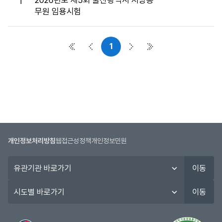
2026년도 제5회 울산광역시 지방공
1
접
무원 임용시험
수
게
시
1
판
첫 페이지
이전 페이지
다음 페이지
마지막 페이지
목
록
으
로
번
호,
시
행
개인정보처리방침
웹접근성정책
개인정보민원
기
유
관,
이동
관
제
기
시
목,
이동
관
도
접
바
별
수
로
바
버