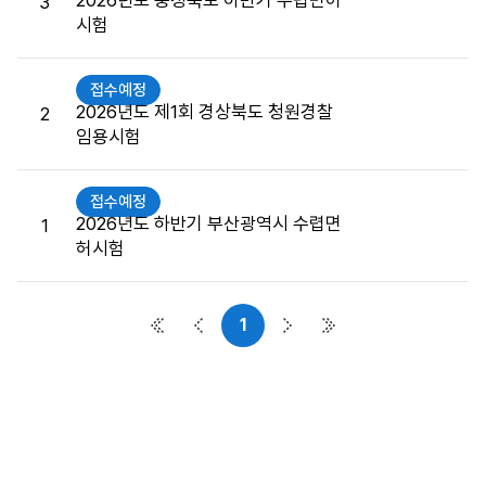
2026년도 충청북도 하반기 수렵면허
3
접
시험
수
게
시
접수예정
판
2026년도 제1회 경상북도 청원경찰
2
목
임용시험
록
으
접수예정
로
2026년도 하반기 부산광역시 수렵면
1
번
허시험
호,
시
행
1
기
첫 페이지
이전 페이지
다음 페이지
마지막 페이지
관,
제
목,
접
수
버