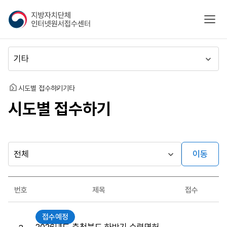
지
모바
방
자
치
메
단
뉴
체
이
인
동
홈
시도별 접수하기
기타
터
시도별 접수하기
넷
원
서
접
수
이동
다른
시
센
행
지방자치단체
터
최근소식
기
가기
번호
제목
접수
관
게시판
원
접수예정
서