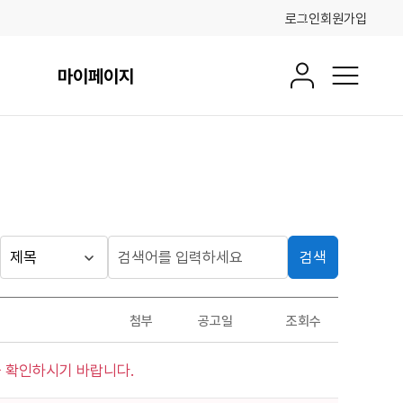
로그인
회원가입
마이페이지
회원정보
전체메뉴
검색
게시판
검
검
색
색
검색
구
어
조건
첨부
공고일
조회수
분
입
력
 확인하시기 바랍니다.