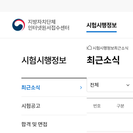
메인메뉴
지
시험시행정보
방
자
치
홈
시험시행정보
최근소식
단
체
최근소식
시험시행정보
인
터
넷
원
최근소식
다른
시
서
행
지방자치단체
접
최근소식
기
수
가기
시험공고
번호
구분
관
게시판
센
최
터
근
합격 및 면접
소