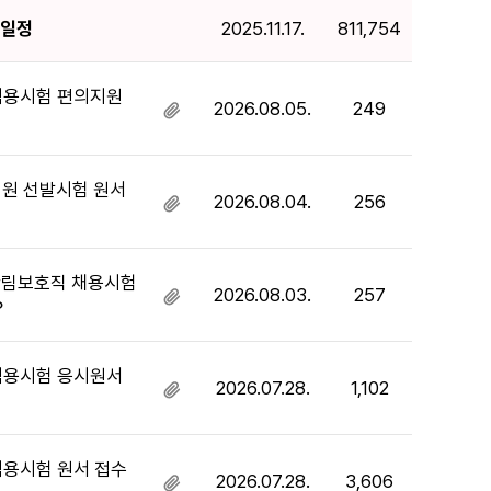
 일정
2025.11.17.
811,754
 임용시험 편의지원
2026.08.05.
249
첨
부
파
일
직원 선발시험 원서
2026.08.04.
256
첨
있
부
음
파
일
원산림보호직 채용시험
2026.08.03.
257
첨
있
？
부
음
파
일
 임용시험 응시원서
2026.07.28.
1,102
첨
있
부
음
파
일
임용시험 원서 접수
2026.07.28.
3,606
첨