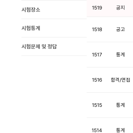
식
1519
공지
시험장소
목
록
:
시험통계
1518
공고
게
시
판
시험문제 및 정답
목
1517
통계
록
으
로
번
1516
합격/면접
호,
구
분,
1515
통계
시
행
기
관,
1514
통계