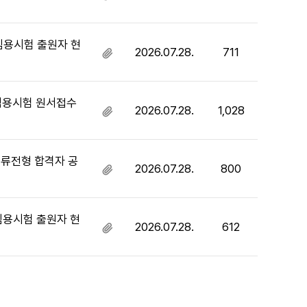
있
부
음
파
일
임용시험 출원자 현
2026.07.28.
711
첨
있
부
음
파
일
 임용시험 원서접수
2026.07.28.
1,028
첨
있
부
음
파
일
서류전형 합격자 공
2026.07.28.
800
첨
있
부
음
파
일
임용시험 출원자 현
2026.07.28.
612
첨
있
부
음
파
일
있