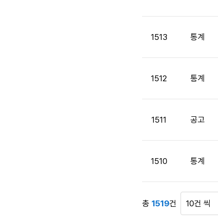
제
목,
첨
부
1513
통계
파
일,
공
1512
통계
고
일,
조
회
1511
공고
수
정
보
를
1510
통계
제
공
합
니
총
1519
건
게
다.