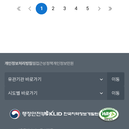
다.
1
2
3
4
5
첫 페이지
이전 페이지
다음 페이지
마지막 
개인정보처리방침
웹접근성정책
개인정보민원
유
이동
관
기
시
이동
관
도
바
별
로
바
가
로
기
가