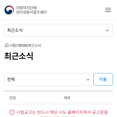
지
모바
방
자
치
메
단
뉴
체
이
인
동
홈
시험시행정보
최근소식
터
최근소식
넷
원
서
접
수
이동
다른
시
센
행
지방자치단체
터
최근소식
기
가기
번호
제목
관
게시판
최
시험공고는 반드시 해당 시도 홈페이지에서 공고문을
근