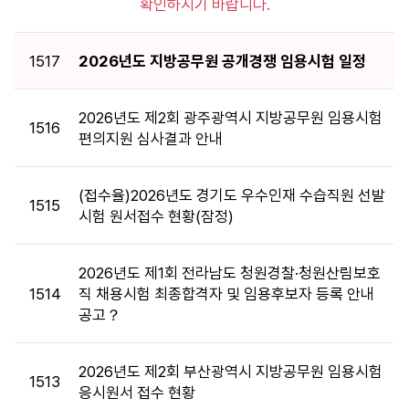
확인하시기 바랍니다.
소
식
목
1517
2026년도 지방공무원 공개경쟁 임용시험 일정
록
:
게
2026년도 제2회 광주광역시 지방공무원 임용시험
1516
시
편의지원 심사결과 안내
판
목
(접수율)2026년도 경기도 우수인재 수습직원 선발
록
1515
시험 원서접수 현황(잠정)
으
로
번
2026년도 제1회 전라남도 청원경찰·청원산림보호
호,
1514
직 채용시험 최종합격자 및 임용후보자 등록 안내
구
공고？
분,
시
행
2026년도 제2회 부산광역시 지방공무원 임용시험
1513
기
응시원서 접수 현황
관,