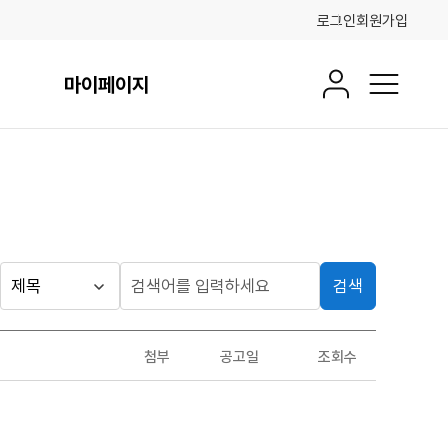
로그인
회원가입
마이페이지
회원정보
전체메뉴
검색
게시판
검
검
색
색
검색
구
어
조건
첨부
공고일
조회수
분
입
력