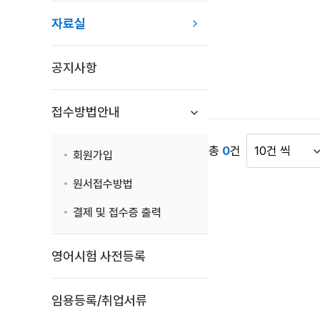
목
자료실
록
:
자
공지사항
료
실
목
접수방법안내
록
으
총
0
건
회원가입
로
게
번
시
원서접수방법
호,
물
시
표
결제 및 접수증 출력
행
시
기
건
영어시험 사전등록
관,
수
제
목,
임용등록/취업서류
첨