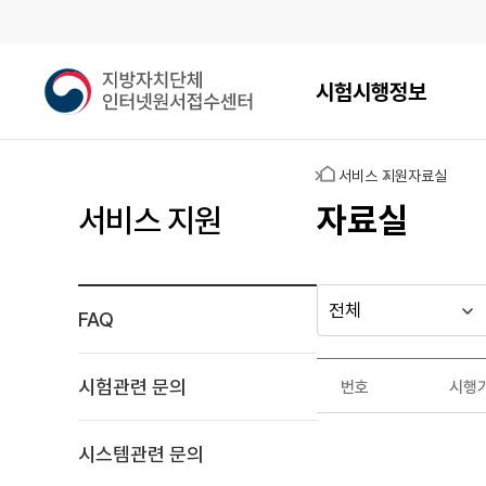
메인메뉴
지
시험시행정보
방
자
치
홈
서비스 지원
자료실
단
체
자료실
서비스 지원
인
터
넷
원
FAQ
다른
시
시
서
행
행
지방자치단체
접
자료실
기
년
수
가기
시험관련 문의
번호
시행
관
도
게시판
센
자
터
료
시스템관련 문의
실