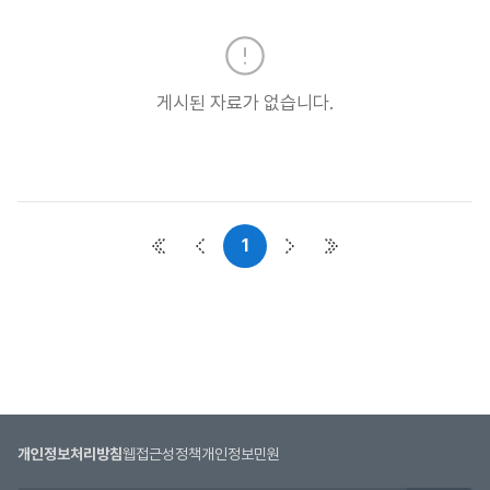
실
목
록
:
게시된 자료가 없습니다.
자
료
실
목
록
으
1
첫 페이지
이전 페이지
다음 페이지
마지막 페이지
로
번
호,
시
행
기
관,
제
개인정보처리방침
웹접근성정책
개인정보민원
목,
첨