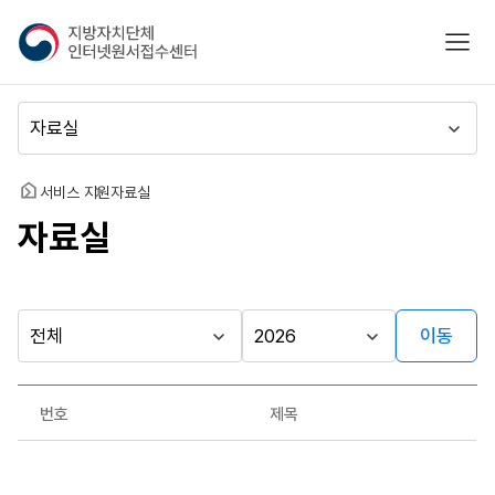
지
모바
방
자
치
메
단
뉴
체
이
인
동
홈
서비스 지원
자료실
터
자료실
넷
원
서
접
수
이동
다른
시
시
센
행
행
지방자치단체
터
자료실
기
년
가기
번호
제목
관
도
게시판
자
료