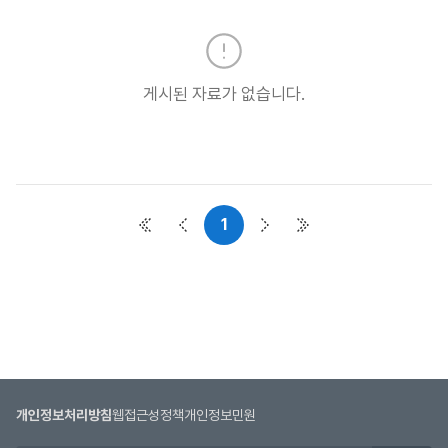
실
목
록
:
게시된 자료가 없습니다.
자
료
실
목
록
으
1
첫 페이지
이전 페이지
다음 페이지
마지막 페이지
로
번
호,
시
행
기
관,
제
개인정보처리방침
웹접근성정책
개인정보민원
목,
첨