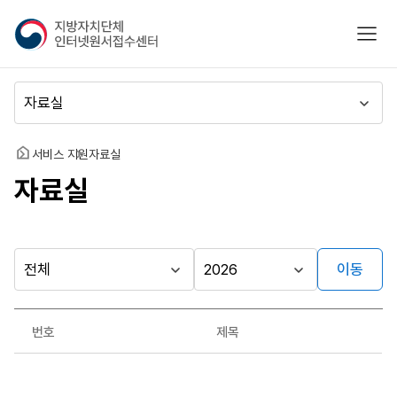
지
모바
방
자
치
메
단
뉴
체
이
인
동
홈
서비스 지원
자료실
터
자료실
넷
원
서
접
수
이동
다른
시
시
센
행
행
지방자치단체
터
자료실
기
년
가기
번호
제목
관
도
게시판
자
료