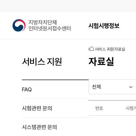
메인메뉴
지
시험시행정보
방
자
치
홈
서비스 지원
자료실
단
체
자료실
서비스 지원
인
터
넷
원
FAQ
다른
시
시
서
행
행
지방자치단체
접
자료실
기
년
수
가기
시험관련 문의
번호
시행
관
도
게시판
센
자
터
료
시스템관련 문의
실