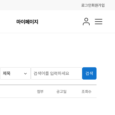
로그인
회원가입
마이페이지
회원정보
전체메뉴
검색
게시판
검
검
색
색
검색
구
어
조건
첨부
공고일
조회수
분
입
력