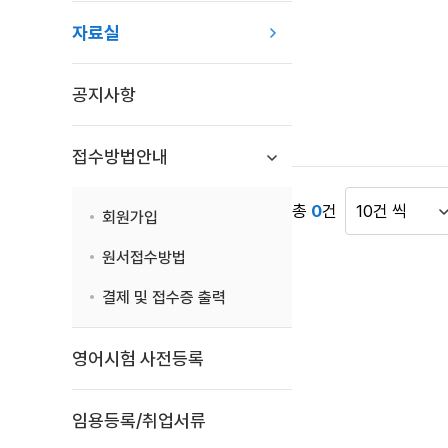
목
자료실
록
:
자
공지사항
료
실
목
접수방법안내
록
으
총
0
건
회원가입
로
게
번
시
원서접수방법
호,
물
시
표
결제 및 접수증 출력
행
시
기
건
영어시험 사전등록
관,
수
제
목,
임용등록/취업서류
첨