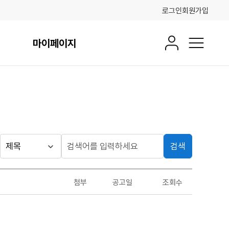
로그인
회원가입
마이페이지
회원정보
전체메뉴
검색
게시판
검
검
색
색
검색
구
어
조건
첨부
공고일
조회수
분
입
력