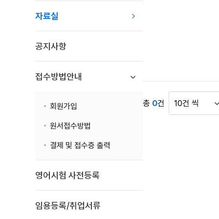
목
자료실
록
:
자
공지사항
료
실
목
접수방법안내
록
으
총
0
건
회원가입
로
게
번
시
원서접수방법
호,
물
시
표
결제 및 접수증 출력
행
시
기
건
영어시험 사전등록
관,
수
제
목,
임용등록/취업서류
첨