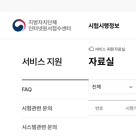
메인메뉴
지
시험시행정보
방
자
치
홈
서비스 지원
자료실
단
체
자료실
서비스 지원
인
터
넷
원
FAQ
다른
시
시
서
행
행
지방자치단체
접
자료실
기
년
수
가기
시험관련 문의
번호
시행
관
도
게시판
센
자
터
료
시스템관련 문의
실