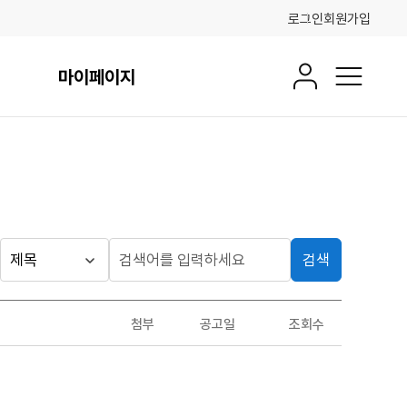
로그인
회원가입
마이페이지
회원정보
전체메뉴
검색
게시판
검
검
색
색
검색
구
어
조건
첨부
공고일
조회수
분
입
력