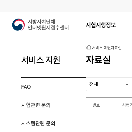
메인메뉴
지
시험시행정보
방
자
치
홈
서비스 지원
자료실
단
체
자료실
서비스 지원
인
터
넷
원
FAQ
다른
시
시
서
행
행
지방자치단체
접
자료실
기
년
수
가기
시험관련 문의
번호
시행
관
도
게시판
센
자
터
료
시스템관련 문의
실