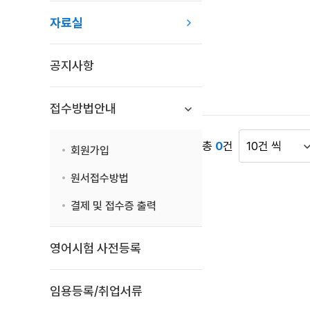
목
자료실
록
:
자
공지사항
료
실
목
접수방법안내
록
으
총
0
건
회원가입
로
게
번
시
원서접수방법
호,
물
시
표
결제 및 접수증 출력
행
시
기
건
영어시험 사전등록
관,
수
제
목,
임용등록/취업서류
첨