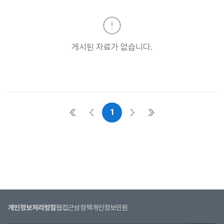
실
목
록
:
게시된 자료가 없습니다.
자
료
실
목
록
으
1
첫 페이지
이전 페이지
다음 페이지
마지막 페이지
로
번
호,
시
행
기
관,
제
개인정보처리방침
웹접근성정책
개인정보민원
목,
첨