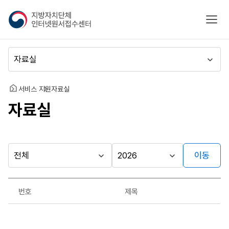
지
모바
방
자
치
메
단
뉴
체
이
인
동
홈
서비스 지원
자료실
터
자료실
넷
원
서
접
수
이동
다른
시
시
센
행
행
지방자치단체
터
자료실
기
년
가기
번호
제목
관
도
게시판
자
료