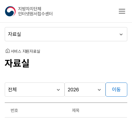
지
모바
방
자
치
메
단
뉴
체
이
인
동
홈
서비스 지원
자료실
터
자료실
넷
원
서
접
수
이동
다른
시
시
센
행
행
지방자치단체
터
자료실
기
년
가기
번호
제목
관
도
게시판
자
료