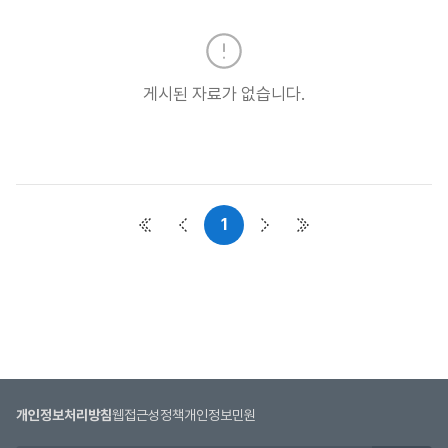
실
목
록
:
게시된 자료가 없습니다.
자
료
실
목
록
으
1
첫 페이지
이전 페이지
다음 페이지
마지막 페이지
로
번
호,
시
행
기
관,
제
개인정보처리방침
웹접근성정책
개인정보민원
목,
첨