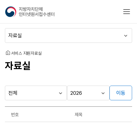
지
모바
방
자
치
메
단
뉴
체
이
인
동
홈
서비스 지원
자료실
터
자료실
넷
원
서
접
수
이동
다른
시
시
센
행
행
지방자치단체
터
자료실
기
년
가기
번호
제목
관
도
게시판
자
료