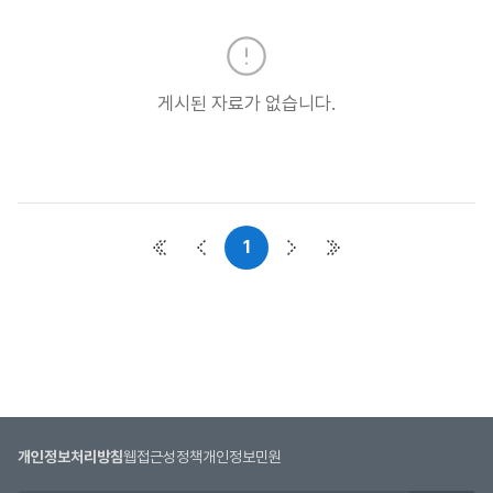
실
목
록
:
게시된 자료가 없습니다.
자
료
실
목
록
으
1
첫 페이지
이전 페이지
다음 페이지
마지막 페이지
로
번
호,
시
행
기
관,
제
개인정보처리방침
웹접근성정책
개인정보민원
목,
첨