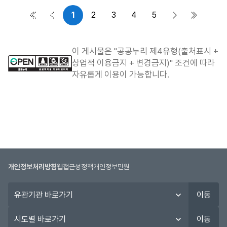
1
2
3
4
5
첫 페이지
이전 페이지
다음 페이지
마지막 
이 게시물은 "공공누리 제4유형(출처표시 +
상업적 이용금지 + 변경금지)" 조건에 따라
자유롭게 이용이 가능합니다.
개인정보처리방침
웹접근성정책
개인정보민원
유
이동
관
기
시
이동
관
도