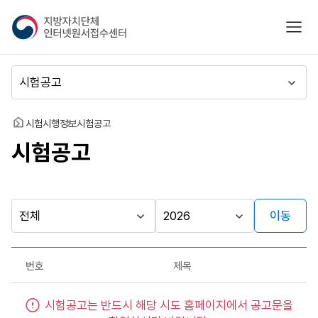
지
모바
방
자
치
메
단
뉴
체
이
인
동
홈
시험시행정보
시험공고
터
시험공고
넷
원
서
접
수
이동
다른
시
시
센
행
행
지방자치단체
터
최근소식
기
년
가기
번호
제목
관
도
게시판
시
시험공고는 반드시 해당 시도 홈페이지에서 공고문을
험