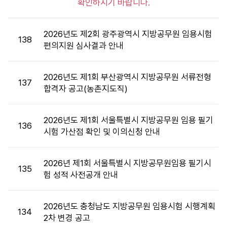
확인하시기 바랍니다.
공
고
목
2026년도 제2회 광주광역시 지방공무원 임용시험
록
138
편의지원 심사결과 안내
:
게
시
2026년도 제1회 부산광역시 지방공무원 서류전형
137
판
합격자 공고(농촌지도직)
목
록
2026년도 제1회 서울특별시 지방공무원 임용 필기
으
136
시험 가산점 확인 및 이의신청 안내
로
번
호,
2026년 제1회 서울특별시 지방공무원임용 필기시
시
135
험 성적 사전공개 안내
행
기
관,
2026년도 충청남도 지방공무원 임용시험 시행계획
134
제
2차 변경 공고
목,