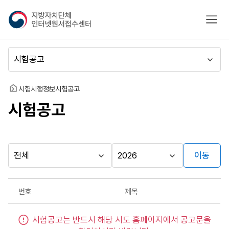
지
모바
방
자
치
메
단
뉴
체
이
인
동
홈
시험시행정보
시험공고
터
시험공고
넷
원
서
접
수
이동
다른
시
시
센
행
행
지방자치단체
터
최근소식
기
년
가기
번호
제목
관
도
게시판
시
시험공고는 반드시 해당 시도 홈페이지에서 공고문을
험