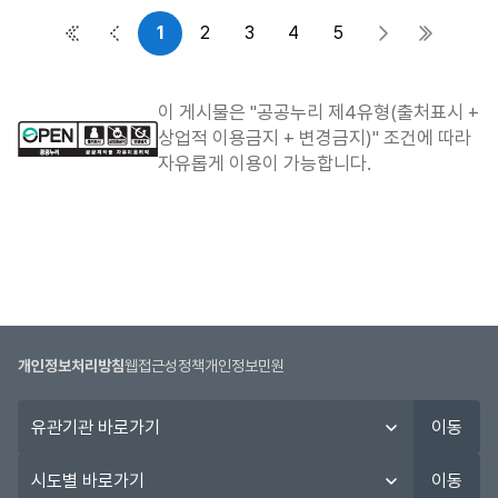
1
2
3
4
5
첫 페이지
이전 페이지
다음 페이지
마지막 
이 게시물은 "공공누리 제4유형(출처표시 +
상업적 이용금지 + 변경금지)" 조건에 따라
자유롭게 이용이 가능합니다.
개인정보처리방침
웹접근성정책
개인정보민원
유
이동
관
기
시
이동
관
도