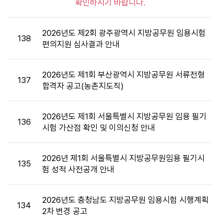
확인하시기 바랍니다.
공
고
목
2026년도 제2회 광주광역시 지방공무원 임용시험
록
138
편의지원 심사결과 안내
:
게
시
2026년도 제1회 부산광역시 지방공무원 서류전형
137
판
합격자 공고(농촌지도직)
목
록
2026년도 제1회 서울특별시 지방공무원 임용 필기
으
136
시험 가산점 확인 및 이의신청 안내
로
번
호,
2026년 제1회 서울특별시 지방공무원임용 필기시
시
135
험 성적 사전공개 안내
행
기
관,
2026년도 충청남도 지방공무원 임용시험 시행계획
134
제
2차 변경 공고
목,