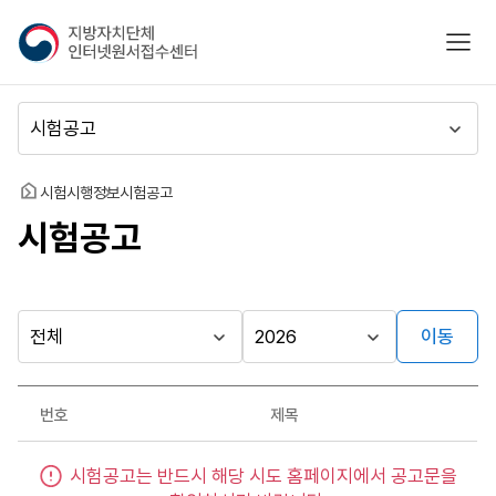
지
모바
방
자
치
메
단
뉴
체
이
인
동
홈
시험시행정보
시험공고
터
시험공고
넷
원
서
접
수
이동
다른
시
시
센
행
행
지방자치단체
터
최근소식
기
년
가기
번호
제목
관
도
게시판
시
시험공고는 반드시 해당 시도 홈페이지에서 공고문을
험