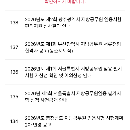
확인하시기 바랍니다.
공
고
목
2026년도 제2회 광주광역시 지방공무원 임용시험
록
138
편의지원 심사결과 안내
:
게
시
2026년도 제1회 부산광역시 지방공무원 서류전형
137
판
합격자 공고(농촌지도직)
목
록
2026년도 제1회 서울특별시 지방공무원 임용 필기
으
136
시험 가산점 확인 및 이의신청 안내
로
번
호,
2026년 제1회 서울특별시 지방공무원임용 필기시
시
135
험 성적 사전공개 안내
행
기
관,
2026년도 충청남도 지방공무원 임용시험 시행계획
134
제
2차 변경 공고
목,