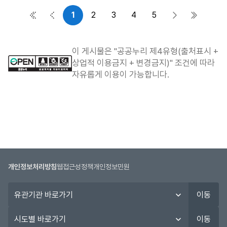
1
2
3
4
5
첫 페이지
이전 페이지
다음 페이지
마지막 
이 게시물은 "공공누리 제4유형(출처표시 +
상업적 이용금지 + 변경금지)" 조건에 따라
자유롭게 이용이 가능합니다.
개인정보처리방침
웹접근성정책
개인정보민원
유
이동
관
기
시
이동
관
도