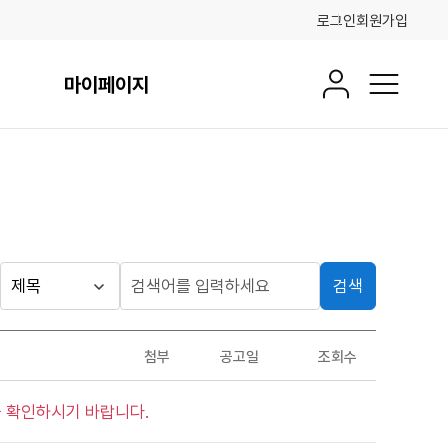
로그인
회원가입
마이페이지
회원정보
전체메뉴
검색
게시판
검
검
색
색
검색
구
어
조건
첨부
공고일
조회수
분
입
력
 확인하시기 바랍니다.