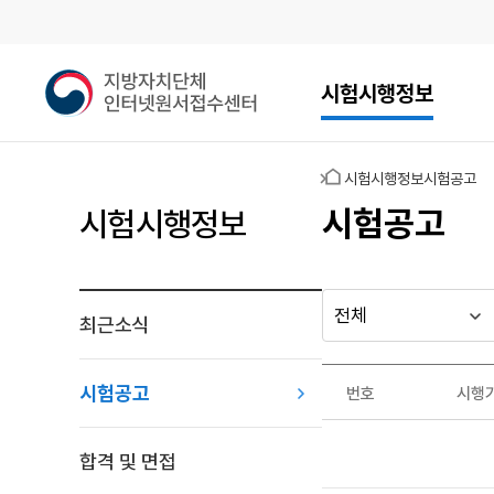
메인메뉴
지
시험시행정보
방
자
치
홈
시험시행정보
시험공고
단
체
시험공고
시험시행정보
인
터
넷
원
최근소식
다른
시
시
서
행
행
지방자치단체
접
최근소식
기
년
수
가기
시험공고
번호
시행
관
도
게시판
센
시
터
험
합격 및 면접
공