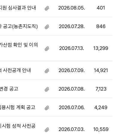
지원 심사결과 안내
2026.08.05.
401
첨
부
파
자 공고(농촌지도직)
2026.07.28.
846
첨
일
부
있
파
음
가산점 확인 및 이의
2026.07.13.
13,299
일
첨
있
부
음
파
일
적 사전공개 안내
2026.07.09.
14,921
첨
있
부
음
파
 변경 공고
2026.07.08.
7,123
첨
일
부
있
파
음
임용시험 계획 공고
2026.07.06.
4,249
첨
일
부
있
파
음
기시험 성적 사전공
2026.07.03.
10,559
일
첨