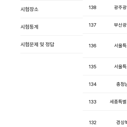
고
138
광주광
시험장소
목
록
:
137
부산광
시험통계
게
시
판
시험문제 및 정답
136
서울특
목
록
으
135
서울특
로
번
호,
134
충청
시
행
기
133
세종특별
관,
제
목,
132
경상