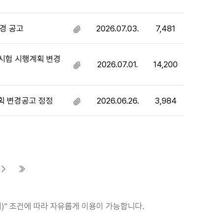
있
부
음
파
일
경 공고
2026.07.03.
7,481
첨
있
부
음
파
용시험 시행계획 변경
2026.07.01.
14,200
일
첨
있
부
음
파
일
획 변경공고 정정
2026.06.26.
3,984
첨
있
부
음
파
일
있
음
다음 페이지
마지막 페이지
)" 조건에 따라 자유롭게 이용이 가능합니다.