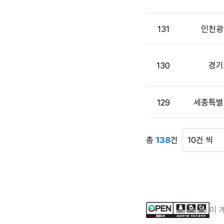
첨
부,
공
131
인천광
고
일,
조
130
경기
회
수
정
129
세종특별
보
를
제
공
총
138
건
게
합
시
니
물
다.
표
시
건
이 
수